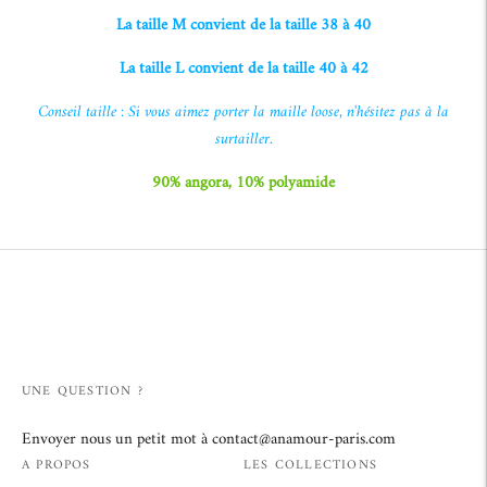
La taille M convient de la taille 38 à 40
La taille L convient de la taille 40 à 42
Conseil taille : Si vous aimez porter la maille loose, n'hésitez pas à la
surtailler.
90% angora, 10% polyamide
Ajouter
un
produit
à
votre
panier
UNE QUESTION ?
Envoyer nous un petit mot à contact@anamour-paris.com
A PROPOS
LES COLLECTIONS